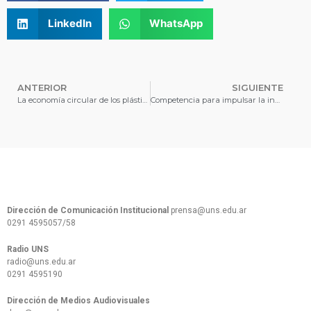
LinkedIn
WhatsApp
ANTERIOR
SIGUIENTE
La economía circular de los plásticos será el eje de un desafío de innovación para estudiantes universitarios
Competencia para impulsar la innovación en cadenas de suministro
Dirección de Comunicación Institucional
prensa@uns.edu.ar
0291 4595057/58
Radio UNS
radio@uns.edu.ar
0291 4595190
Dirección de Medios Audiovisuales