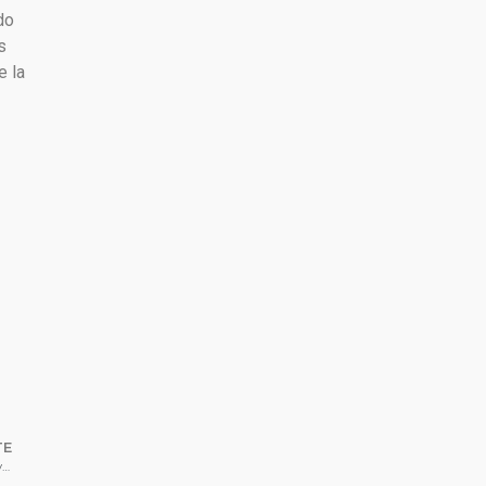
do
s
e la
TE
“Estuve antes en Madrid y en Italia pero Argentina es lo mejor. No me quiero volver”