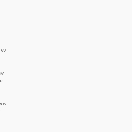
 es
tes
no
ros
r