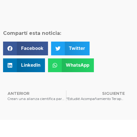
Compartí esta noticia:
Facebook
Twitter
LinkedIn
WhatsApp
ANTERIOR
SIGUIENTE
Crean una alianza científica para monitorear las costas bonaerenses y norpatagónicas
“Estudié Acompañamiento Terapéutico porque sé lo que es necesitar ayuda”