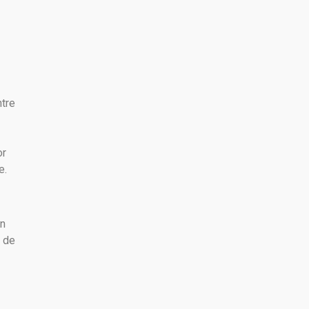
ntre
or
e.
en
o de