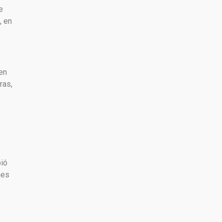
e
, en
en
ras,
bió
nes